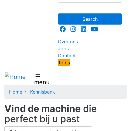
Overslaan
Search
en
naar
de
inhoud
gaan
Secondary
Over ons
Jobs
navigation
Contact
Menu
Tools
top
☰
menu
Home
Kennisbank
Vind de machine
die
perfect bij u past